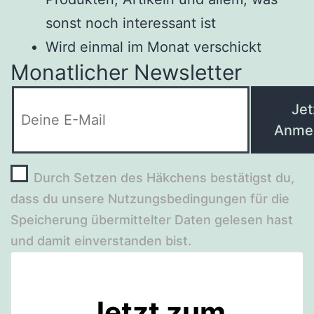
sonst noch interessant ist
Wird einmal im Monat verschickt
Monatlicher Newsletter
Jet
Anme
Durch Setzen des Häkchens bestätigst du,
dass du unsere Nutzungsbedingungen für die
Speicherung übermittelter Daten gelesen hast
und damit einverstanden bist.
Jetzt zum