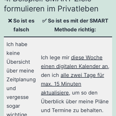
formulieren im Privatleben
❌ So ist es
✅ So ist es mit der SMART
falsch
Methode richtig
:
Ich habe
keine
Ich lege mir
diese Woche
Übersicht
einen digitalen Kalender an
,
über meine
den ich
alle zwei Tage für
Zeitplanung
max. 15 Minuten
und
aktualisiere
, um so den
vergesse
Überblick über meine Pläne
sogar
und Termine zu behalten.
wichtige