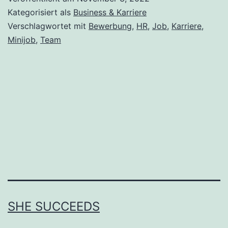
Bewerbung
Kategorisiert als
Business & Karriere
–
Verschlagwortet mit
Bewerbung
,
HR
,
Job
,
Karriere
,
Minijob
,
Team
so
landest
du
den
Job
💸
SHE SUCCEEDS