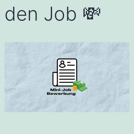
den Job 💸